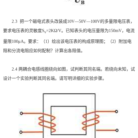
2.3
把一个磁电式表头改装成
10V—50V—100V
的多量限电压表，
要求电压表的灵敏度
S
=2K
Ω
/V
。已知表头的电压量限为
150mV
，电流
v
量限
100
μ
A
。要求：（
1
）绘出该电压表的构成原理图；（
2
）附加电
阻和分流电阻应如何配制？计算出各阻值。
2.4
两耦合电感线圈绕向如图，试判断其同名端。若绕向未知，试
设计一个实验判断其同名端。请写明详细的实验步骤。