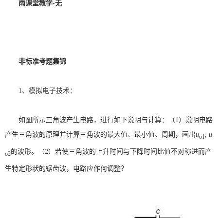
雨课堂教学
-
无
非标准考题集锦
1
、模拟电子技术：
如图所示三角波产生电路，进行如下说明与计算：（
1
）说明电路
产生三角波的原理并计算三角波的最大值、最小值、周期，画出
u
,
u
o1
的波形。（
2
）若使三角波的上升时间与下降时间比值不对称进而产
o2
生特定形状的锯齿波，电路应作何调整？