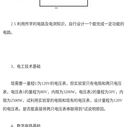
2.5
利用所学的电路及电测知识，自行设计一个能完成一定功能的
电路。
3
、电工技术基础
现需要一量程
U
为
120V
的电压表，但实验室只有电阻和两只电压
表，电压表
1
的量程为
80V
，内阻为
3200W
，电压表
2
的量程为
50V
，内
阻为
2500W
，试利用实验室的电阻和现有的电压表，设计量程为
120V
的电压表。是否能直接将两只电压表串联得到
?
试说明原因。
4
、数字电路基础