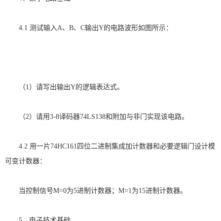
4.1
测试输入
A
、
B
、
C
输出
Y
的电路波形如图所示：
（
1
）请写出输出
Y
的逻辑表达式。
（
2
）请用
3-8
译码器
74LS138
和附加与非门实现该电路。
4.2
用一片
74HC161
四位二进制集成加计数器和必要逻辑门设计模
可变计数器：
当控制信号
M=0
为
5
进制计数器；
M=1
为
15
进制计数器。
5
、电子技术基础