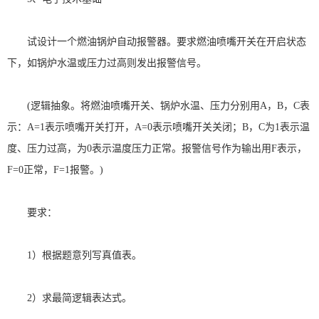
试设计一个燃油锅炉自动报警器。要求燃油喷嘴开关在开启状态
下，如锅炉水温或压力过高则发出报警信号。
(
逻辑抽象。将燃油喷嘴开关、锅炉水温、压力分别用
A
，
B
，
C
表
示：
A=1
表示喷嘴开关打开，
A=0
表示喷嘴开关关闭；
B
，
C
为
1
表示温
度、压力过高，为
0
表示温度压力正常。报警信号作为输出用
F
表示，
F=0
正常，
F=1
报警。
)
要求：
1
）根据题意列写真值表。
2
）求最简逻辑表达式。