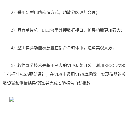
2
）采用新型电路构造方式，功能分区更加合理；
3
）具有单片机、
LCD
液晶外接数据接口，扩展功能更加强大；
4
）整个实验功能板放置在铝合金箱体中，造型美观大方。
5
）软件部分技术是基于制表的
VBA
功能开发，利用
RIGOL
仪器
自带标准
VISA
驱动设计，在
VBA
中调用
VISA
库函数，实现仪器的参
数设置和测量结果读取
,
并完成实验报告自动批改。