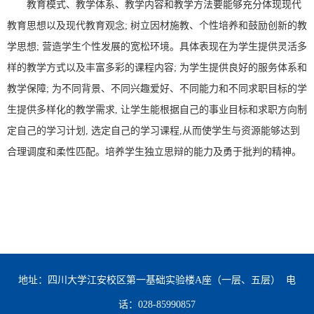
教育模式、教学体系、教学内容和教学方法要能够充分体现现代
教育思想以及现代教育观念
;
树立因材施教、个性培养和鼓励创新的教
学思想
;
营造学生个性发展的宽松环境。具体表现在为学生提供灵活多
样的教学方式以及丰富多彩的课程内容
;
为学生提供良好的服务体系和
教学保障
;
为不同背景、不同兴趣爱好、不同能力和不同求职目标的学
生提供多样化的教学需求
,
让学生能根据自己的事业目标和求职方向制
定自己的学习计划
,
选定自己的学习课程
,
从而使学生与资源能够达到
合理调度和柔性匹配。培养学生独立思辩的能力及勇于批判的精神。
地址：四川大学江安校区第一基础实验楼A座（一层、五层）
电
话：028-85990857